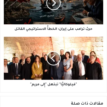
الخطأُ
الاستراتيجي
القاتل
حربُ ترامب على إيران: الخطأُ الاستراتيجي القاتل
"فيلوكاليَّا"
تبتهل
"إِلى
مريم"
"فيلوكاليَّا" تبتهل "إِلى مريم"
مقالات ذات صلة