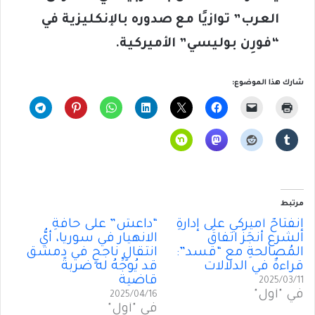
العرب” توازيًا مع صدوره بالإنكليزية في
“فورِن بوليسي” الأميركية.
شارك هذا الموضوع:
مرتبط
إنفتاحٌ أميركي على إدارةِ
“داعش” على حافةِ
الشرع أنجَزَ اتفاقَ
الانهيار في سوريا، أيُّ
المُصالحةِ مع “قسد”:
انتقالٍ ناجحٍ في دمشق
قراءةٌ في الدلالات
قد يُوجِّهُ له ضربةً
قاضية
2025/03/11
في "أول"
2025/04/16
في "أول"