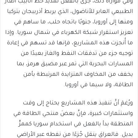
وفي موازاة ذلك، جرى بالفعل تمديد خط أنابيب الغاز
الطبيعي العابر للأناضول، الذي يربط أذربيجان بتركيا
ومنها إلى أوروبا، جنوبًا باتجاه حلب، ما ساهم في
تعزيز استقرار شبكة الكهرباء في شمال سوريا. وإذا
ما أُنجزت هذه المشاريع، فإنها قد تسهم في إعادة
توجيه جزء من تدفقات النفط والغاز بعيدًا من
المسارات البحرية التي تمر عبر مضيق هرمز، بما
يخفف من المخاوف المتزايدة المرتبطة بأمن
الطاقة، ولا سيما في أوروبا.
ورُغمَ أنَّ تنفيذ هذه المشاريع يحتاج إلى وقت
واستثمارات كبيرة، فإنَّ بعضَ منتجي الطاقة في
المنطقة بدأ بالفعل في استخدام سوريا كممرٍّ
بديل. فالعراق ينقل جُزءًا من نفطه عبر الأراضي