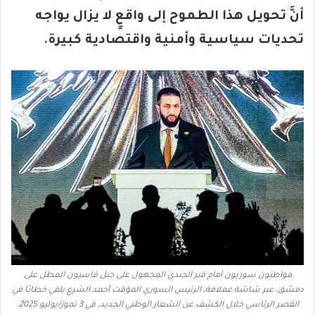
أنَّ تحويل هذا الطموح إلى واقعٍ لا يزال يواجه
تحديات سياسية وأمنية واقتصادية كبيرة
.
مواطنون سوريون أمام قبر الجندي المجهول على جبل قاسيون المطل على
دمشق، عبر شاشة عملاقة، الرئيس السوري المؤقت أحمد الشرع يلقي خطابًا في
القصر الرئاسي خلال الكشف عن الشعار الوطني الجديد، في 3 تموز/يوليو 2025.