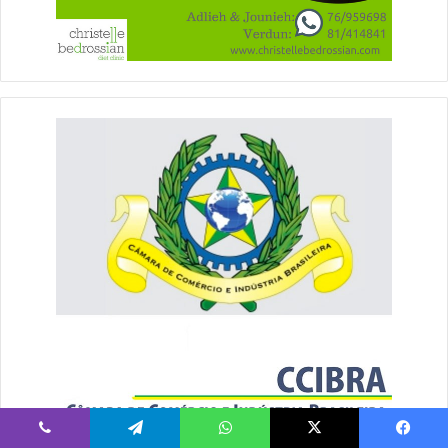
يسبوك
‫X
واتساب
تيلقرام
ڤايبر