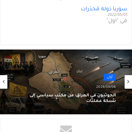
سوريا دَولَةُ مُخَدّرات
2022/05/01
في "أول"
أول
2026/08/06
الحوثيون في العراق: من مكتبٍ سياسي إلى
شبكةِ عمليّات