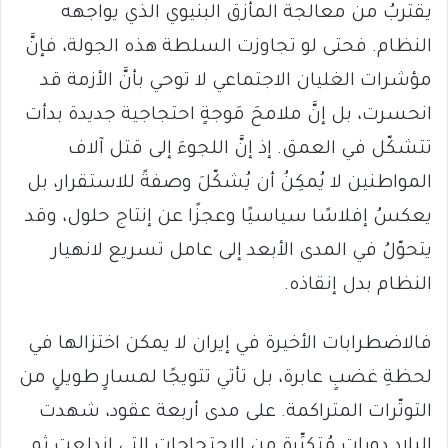
يقتربُ من معالجة المأزق البنيوي الذي يواجهه
النظام. فحتى لو تجاوزت السلطة هذه الجولة، فإنَّ
مؤشرات الغليان الاجتماعي لا توحي بأنَّ الأزمة قد
انحسرت، بل إنَّ ملامحَ مَوجةٍ احتجاجية جديدة بدأت
تتشكّل في العمق. إذ إنَّ اللجوءَ إلى قتل آلاف
المواطنين لا يُمكِنُ أن يُشكّلَ وصفةً للاستقرار، بل
يعكسُ إفلاسًا سياسيًا وعجزًا عن إنتاج حلول، وقد
يتحوّلُ في المدى الأبعد إلى عامل تسريع لانهيار
النظام بدل إنقاذه.
فالاضطرابات الأخيرة في إيران لا يمكن اختزالها في
لحظةِ غضبٍ عابرة، بل تأتي تتويجًا لمسارٍ طويلٍ من
التوتّرات المتراكمة. على مدى أربعة عقود، شهدت
البلاد دوراتٍ مُتكرِّرة من الاحتجاجات التي اندلعت ثم