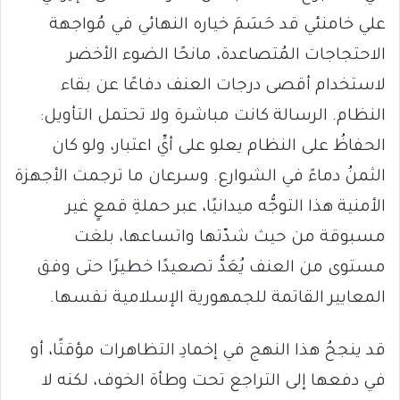
علي خامنئي قد حَسَمَ خياره النهائي في مُواجهة
الاحتجاجات المُتصاعدة، مانحًا الضوء الأخضر
لاستخدام أقصى درجات العنف دفاعًا عن بقاء
النظام. الرسالة كانت مباشرة ولا تحتمل التأويل:
الحفاظُ على النظام يعلو على أيِّ اعتبار، ولو كان
الثمنُ دماءً في الشوارع. وسرعان ما ترجمت الأجهزة
الأمنية هذا التوجُّه ميدانيًا، عبر حملةِ قمعٍ غير
مسبوقة من حيث شدّتها واتساعها، بلغت
مستوى من العنف يُعَدُّ تصعيدًا خطيرًا حتى وفق
المعايير القاتمة للجمهورية الإسلامية نفسها.
قد ينجحُ هذا النهج في إخمادِ التظاهرات مؤقتًا، أو
في دفعها إلى التراجع تحت وطأة الخوف، لكنه لا