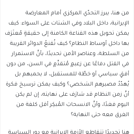
من هنا، يبرز التحدّي المركزي أمام المعارضة
الإيرانية، داخل البلاد وفي الشتات على السواء: كيف
يمكن تحويل هذه القناعة الكامنة إلى حقيقةٍ مُعتَرَف
بها داخل أوساط النظام؟ كيف تُقنعُ الدوائر القريبة
من السلطة، وعناصر الأمن تحديدًا، بأنَّ الاستمرار
في القتل دفاعًا عن زعيمٍ مُتقدِّمٍ في السن، من دون
أفقٍ سياسي أو خطّة للمستقبل، لا يحميهم بل
يُهدّدُ مصيرهم الشخصي؟ وكيف يمكن ترسيخ فكرة
أنَّ زمن النظام قد شارَف على نهايته، إن لم يكن
اليوم فغدًا، وأنَّ الانسحابَ المُبكِر أقل كلفة من
الغرق معه حتى النهاية؟
هنا تحديدًا تتقاطع الأزمة الإيرانية مع دور السياسة