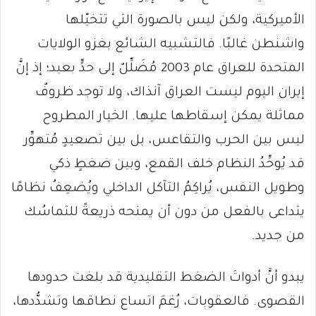
الأميركية، ولكن ليس بالصورة التي تتخيّلها
واشنطن غالبًا. فالتشبيه الشائع بغزو الولايات
المتحدة للعراق عام 2003 مُضَلِّلٌ إلى حدٍّ بعيد؛ إذ إنَّ
إيران اليوم ليست العراق آنذاك، ولا توجد ظروفٌ
مماثلة يمكن إسقاطها عليها. الخيار المطروح
ليس بين الحرب والتقاعس، بل بين تصعيدٍ مُتهوِّر
قد يُوحِّدُ النظام خلف القمع، وبين ضغطٍ ذكي
وطويل النفس، يُراكِمُ التآكل الداخلي ويُضعِفُ نظامًا
يتداعى بالفعل من دون أن يمنحه ذريعةً للتماسُك
من جديد.
يبدو أنَّ أدواتَ الضغط التقليدية قد بلغت حدودها
القصوى. فالعقوبات، رُغمَ اتساع نطاقها وتشدُّدها،