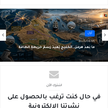
أول
2026/08/05
ما بَعدَ هرمز… الخليج يُعيدُ رَسمَ خريطةِ الطاقة
اشترك الآن
في حال كنت ترغب بالحصول على
نشرتنا الإلكترونية