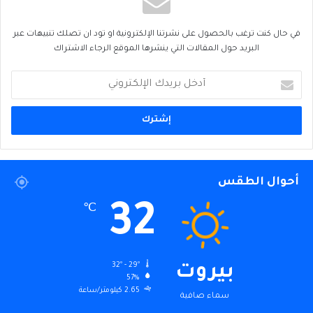
في حال كنت ترغب بالحصول على نشرتنا الإلكترونية او تود ان تصلك تنبيهات عبر
البريد حول المقالات التي ينشرها الموقع الرجاء الاشتراك
أدخل
بريدك
الإلكتروني
أحوال الطقس
32
℃
32º - 29º
بيروت
57%
2.65 كيلومتر/ساعة
سماء صافية