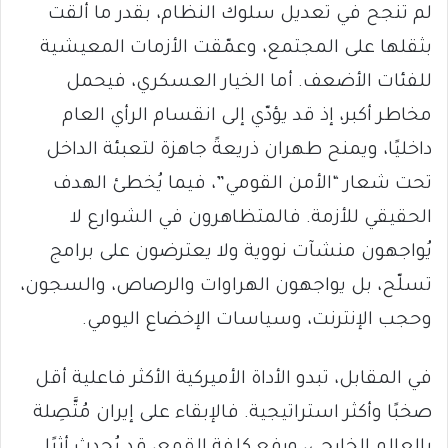
لم تنجح في تعديل سلوك النظام، بقدر ما ألقت
بثقلها على المجتمع، وعمّقت الأزمات المعيشية
للفئات الأضعف. أما الخيار العسكري، فيحمل
مخاطر أكبر، إذ قد يؤدّي إلى انقسام الرأي العام
داخليًا، ويمنح طهران ذريعةً جاهزة لتعبئة الداخل
تحت شعار “الأمن القومي”، فيما يُخطئ الهدف
الحقيقي للأزمة. فالمتظاهرون في الشوارع لا
يُواجهون منشآت نووية ولا يعترضون على برامج
تسلّح، بل يواجهون الهراوات والرصاص، والسجون،
وحجب الإنترنت، وسياسات الإخضاع اليومي.
في المقابل، تبدو الأداة الأميركية الأكثر فاعلية أقل
صخبًا وأكثر استراتيجية. فالإبقاء على إيران مُتَّصِلة
بالعالم الخارجي، ورفع كلفة القمع، قد يُحدِث أثرًا