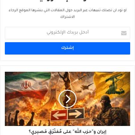
او تود ان تصلك تنبيهات عبر البريد حول المقالات التي ينشرها الموقع الرجاء
الاشتراك
أدخل
بريدك
الإلكتروني
إيران
و"حزب
الله"
على
مُفتَرَقٍ
مَصيري؟
إيران و"حزب الله" على مُفتَرَقٍ مَصيري؟