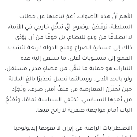
الأهم أنَّ هذه الأصوات، رُغمَ تباعدها عن خطاب
السلطة، ترفُضُ بوضوح أيَّ تدخُّلٍ خارجي في الأزمة،
لا انطلاقًا من ولاءٍ للنظام، بل خوفًا من أن يؤدّي
ذلك إلى عسكرة الصراع ومنح الدولة ذريعة لتشديد
القمع إلى مستويات أعلى. ما تسعى إليه هذه
التيارات هو حماية ما تبقّى من فضاءٍ مدني مستقل،
ولو بالحد الأدنى. ورسالتها تحمل تحذيرًا بالغ الدلالة:
حين تُختَزَلُ المعارضة في ملفٍّ أمني صرف، وتُجَرَّد
من بُعدِها السياسي، تختفي السياسة تمامًا، ويُفتَحُ
الباب أمام مواجهة صفرية لا رابحَ فيها.
الاضطرابات الراهنة في إيران لا تقودها إيديولوجيا