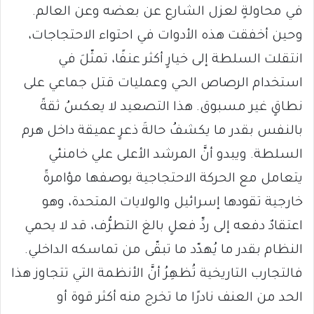
في محاولةٍ لعزل الشارع عن بعضه وعن العالم.
وحين أخفقت هذه الأدوات في احتواء الاحتجاجات،
انتقلت السلطة إلى خيارٍ أكثر عنفًا، تمثّلَ في
استخدام الرصاص الحي وعمليات قتل جماعي على
نطاقٍ غير مسبوق. هذا التصعيد لا يعكسُ ثقةً
بالنفس بقدر ما يكشفُ حالةَ ذعرٍ عميقة داخل هرم
السلطة. ويبدو أنَّ المرشد الأعلى علي خامنئي
يتعامل مع الحركة الاحتجاجية بوصفها مؤامرةً
خارجية تقودها إسرائيل والولايات المتحدة، وهو
اعتقادٌ دفعه إلى ردِّ فعلٍ بالغ التطرُّف، قد لا يحمي
النظام بقدر ما يُهدّد ما تبقّى من تماسكه الداخلي.
فالتجارب التاريخية تُظهِرُ أنَّ الأنظمة التي تتجاوز هذا
الحد من العنف نادرًا ما تخرج منه أكثر قوة أو