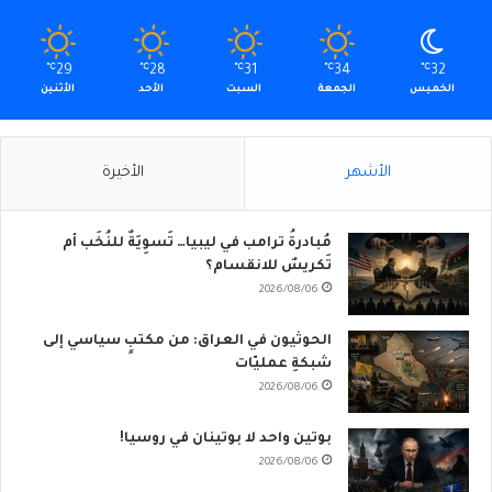
℃
29
℃
28
℃
31
℃
34
℃
32
الخميس
الجمعة
السبت
الأحد
الأثنين
الأشهر
الأخيرة
مُبادرةُ ترامب في ليبيا… تَسوِيَةٌ للنُخَب أم
تَكريسٌ للانقسام؟
2026/08/06
الحوثيون في العراق: من مكتبٍ سياسي إلى
شبكةِ عمليّات
2026/08/06
بوتين واحد لا بوتينان في روسيا!
2026/08/06