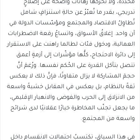
مُحَدّدة، ولا تُحرِّكها رهاناتٌ واضحة على إصلاحٍ
تدريجي، بقدر ما تُعبّرُ عن حالةِ استنزافٍ شامل
تُطاوِلُ الاقتصاد والمجتمع ومؤسّسات الدولة في
آن واحد. إغلاقُ الأسواق، واتساعُ رقعة الاضطرابات
العمالية، ودخول فئات لطالما راهنت على الاستقرار
إلى دائرة الاحتجاج، كلُّها مؤشّرات إلى أزمةٍ أعمق
تتصل بتآكل القدرة على الحُكم نفسها. ورُغمَ أنَّ
حجمَ المشاركة لا يزال متفاوتًا، فإنَّ ذلك لا يعكس
ثقةً بالنظام، بل يعكس في المقابل خشيةً واسعة
من الانزلاق إلى الحرب والفوضى والانهيار الإقليمي،
ما يجعل تجنّب المخاطرة خيارًا عقلانيًا لدى شرائح
واسعة من المجتمع.
في هذا السياق، تكتسبُ احتمالات الانقسام داخل