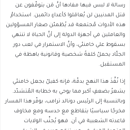
رسالة لا لبس فيها مفادها أنَّ مَن يتوقّفون عن
قتل المدنيين لن يُعامَلوا كأعداءٍ دائمين. استخدامُ
هذه الأدوات مُجتمعة قد يُطَمئن صغار المسؤولين
والعاملين في أجهزة الدولة إلى أنَّ الحياة لا تنتهي
بسقوط علي خامنئي، وأنَّ الاستمرار في لعب دور
الجلّاد يحملُ كلفةً شخصية وقانونية باهظة في
المستقبل.
إذا نُفِّذَ هذا النهج بدقّة، فإنه كفيلٌ بجعل خامنئي
يشعرُ بضعفٍ أكبر مما يوحي به خطابه المُتشدّد.
وبالنسبة إلى الرئيس دونالد ترامب، يوفّر هذا المسار
مخرجًا سياسيًا يتقاطع مع حدسه ومع مخاوف
قاعدته الشعبية في آن. فهو يُجنِّب الولايات