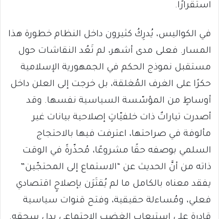
استقرارًا.
في الكواليس، يُدرِكُ كثيرون داخل النظام خطورة هذا
المسار. فعلى مدى أشهر، لم تَعُد النقاشات حول
مستقبل نموذج الحكم في الجمهورية الإسلامية
حكرًا على الغرف المُغلقة، بل خرجت إلى العلن داخل
أوساطٍ من المؤسّسة السياسية نفسها. وقد
أصدرت تياراتٌ ذات خلفيّاتٍ إصلاحية بيانات غير
مألوفة في صراحتها، اعترفت فيها بالاحتجاج
السلمي بوصفه حقًا مشروعًا، مُحذّرةً في الوقت
ذاته من أنَّ الحديث عن “الاستماع إلى المحتجّين”
يفقد معناه بالكامل ما لم يُقتَرَن بإصلاحٍ اقتصادي
فعلي، ومُساءلة حقيقية، وفتح قنوات سياسية
قادرة على استيعاب الغضب الاجتماعي بدل سحقه.