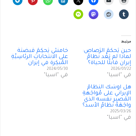
مرتبط
حينَ يَحكُمُ الرَصاص:
خامنئي يُحكِمُ قَبضَتَهُ
لماذا لم يَعُد نظامُ
على الانتخاباتِ الرئاسِيّةِ
إيران قابلًا للحياة؟
المُبكِرة في إيران
2024/05/30
2026/01/22
في "آسيا"
في "آسيا"
هل أوشكَ النظامُ
الإيراني على مُواجَهةِ
المَصيرِ نفسه الذي
واجَهَهُ نظامُ الأسد؟
2025/03/26
في "آسيا"