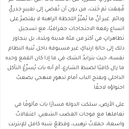
قُمِعَت ثم خَبَت، من دون أن تُفضي إلى تغييرٍ جذريٍّ
ودائم. غير أنَّ ما يُميِّزُ اللحظة الراهنة لا يقتصرُ على
اتساع رقعة الاحتجاجات جغرافيًا، مع تسجيل
تظاهراتٍ في أكثر من مئة مدينة وبلدة، بل يتجاوز
ذلك إلى حالةِ ارتباكٍ غير مسبوقة داخل بُنية النظام
نفسه، حيث يتزايدُ الشك في ما إذا كان القمع وحده
ما زال كافيًا لضبط الشارع، أم أنه بات يُسرِّعُ التآكل
الداخلي ويفتح الباب أمام تدهورٍ منهجي يصعبُ
احتواؤه لاحقًا.
على الأرض، سلكت الدولة مسارًا بات مألوفًا في
تعاملها مع موجات الغضب الشعبي: اعتقالاتٌ
واسعة، حملاتُ ترهيب، وقطعٌ شبه كامل للإنترنت