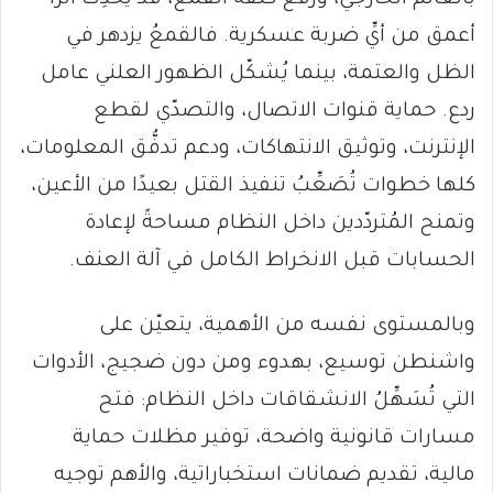
أعمق من أيِّ ضربة عسكرية. فالقمعُ يزدهر في
الظل والعتمة، بينما يُشكّل الظهور العلني عامل
ردع. حماية قنوات الاتصال، والتصدّي لقطع
الإنترنت، وتوثيق الانتهاكات، ودعم تدفُّق المعلومات،
كلها خطوات تُصَعِّبُ تنفيذ القتل بعيدًا من الأعين،
وتمنح المُتردّدين داخل النظام مساحةً لإعادة
الحسابات قبل الانخراط الكامل في آلة العنف.
وبالمستوى نفسه من الأهمية، يتعيّن على
واشنطن توسيع، بهدوء ومن دون ضجيج، الأدوات
التي تُسَهِّلُ الانشقاقات داخل النظام: فتح
مسارات قانونية واضحة، توفير مظلات حماية
مالية، تقديم ضمانات استخباراتية، والأهم توجيه