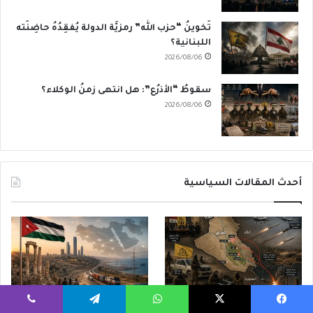
تَخوينُ “حزب الله” رمزيَّة الدولة يُفقِدُهُ حاضِنَته
اللبنانية؟
2026/08/06
سقوطُ “الأذرُع”: هل انتهى زمنُ الوكلاء؟
2026/08/06
أحدث المقالات السياسية
الحوثيون في العراق: من مكتبٍ
الأردن وإعادةُ تَشكيلِ الشرق
يسبوك
‫X
واتساب
تيلقرام
ڤايبر