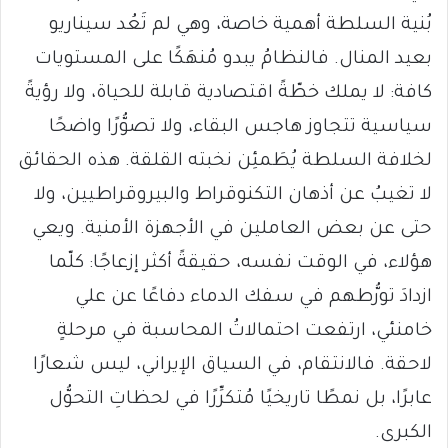
بُنية السلطة أهمية خاصة، وهي لم تَعُد سيناريو
بعيد المنال. فالنظامُ يبدو مُنهَكًا على المستويات
كافة: لا يملك خطّةً اقتصادية قابلة للحياة، ولا رؤيةً
سياسية تتجاوز هاجس البقاء، ولا تصوُّرًا واضحًا
لخلافة السلطة يُطَمئِن نخبته القلقة. هذه الحقائق
لا تغيبُ عن أذهان التكنوقراط والبيروقراطيين، ولا
حتى عن بعض العاملين في الأجهزة الأمنية. ويعي
هؤلاء، في الوقت نفسه، حقيقةً أكثر إزعاجًا: كلّما
ازدادَ تورُّطهم في سفك الدماء دفاعًا عن علي
خامنئي، ارتفعت احتمالاتُ المحاسبة في مرحلةٍ
لاحقة. فالانتقام، في السياق الإيراني، ليس شعارًا
عابرًا، بل نمطًا تاريخيًا مُتكرِّرًا في لحظاتِ التحوُّل
الكبرى.