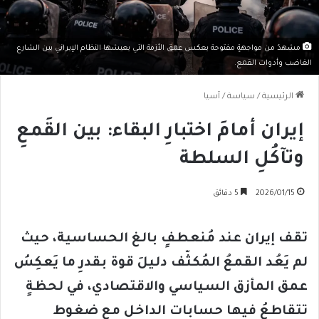
مشهدٌ من مواجهةٍ مفتوحة يعكس عمق الأزمة التي يعيشها النظام الإيراني بين الشارع
الغاضب وأدوات القمع.
الرئيسية
/
سياسة
/
آسيا
إيران أمامَ اختبارِ البقاء: بين القَمعِ
وتآكُلِ السلطة
2026/01/15
5 دقائق
تقف إيران عند مُنعطفٍ بالغ الحساسية، حيث
لم يَعُد القمعُ المُكثّف دليلَ قوة بقدرِ ما يَعكِسُ
عمق المأزق السياسي والاقتصادي، في لحظةٍ
تتقاطعُ فيها حسابات الداخل مع ضغوط