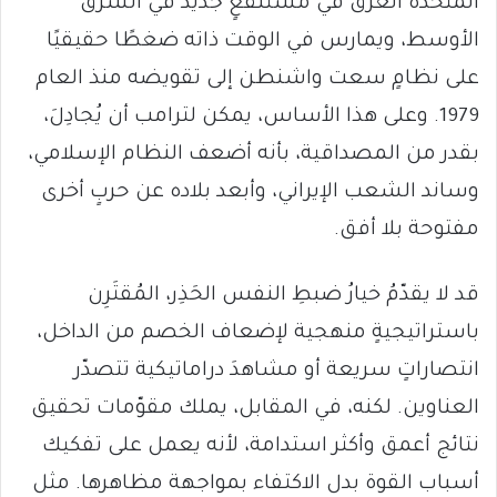
المتحدة الغرق في مستنقعٍ جديد في الشرق
الأوسط، ويمارس في الوقت ذاته ضغطًا حقيقيًا
على نظامٍ سعت واشنطن إلى تقويضه منذ العام
1979. وعلى هذا الأساس، يمكن لترامب أن يُجادِلَ،
بقدر من المصداقية، بأنه أضعف النظام الإسلامي،
وساند الشعب الإيراني، وأبعد بلاده عن حربٍ أخرى
مفتوحة بلا أفق.
قد لا يقدّمُ خيارُ ضبطِ النفس الحَذِر، المُقتَرِن
باستراتيجيةٍ منهجية لإضعاف الخصم من الداخل،
انتصاراتٍ سريعة أو مشاهدَ دراماتيكية تتصدّر
العناوين. لكنه، في المقابل، يملك مقوّمات تحقيق
نتائج أعمق وأكثر استدامة، لأنه يعمل على تفكيك
أسباب القوة بدل الاكتفاء بمواجهة مظاهرها. مثل