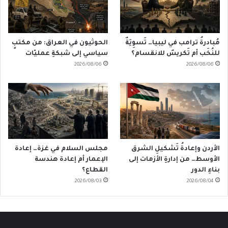
مُبادرةُ ترامب في ليبيا… تَسوِيَةٌ
الحوثيون في العراق: من مكتبٍ
للنُخَب أم تَكريسٌ للانقسام؟
سياسي إلى شبكةِ عمليّات
2026/08/06
2026/08/06
الأردن وإعادةُ تَشكيلِ الشرق
مجلس السلام في غزة… إعادة
الأوسط… من إدارةِ الأزمات إلى
الإعمار أم إعادة هندسة
بناءِ الدور
القطاع؟
2026/08/03
2026/08/04