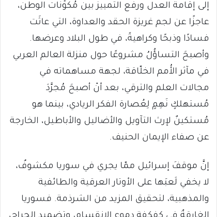
إلى إقامة العدل ورفع التمييز بين مُكوِّنات الوطن،
عاجزًا عن لجم غريزة الحقد والعداوة، التي عاثَت
فسادًا وذبحًا وكراهيةً، في طول البلاد وعرضها.
وأصبحَ التساؤُلُ مشروعًا حول منزلة العالم العربي
في مآثر الأُمم الخلّاقة، لجهة مساهماته في
مجالات العلم والترقي، بعد أنْ أصبحَ مُجرَّدَ
مُستهلكٍ نَهِمٍ لِعُصارة الفكر الريادي، بينما هو
مُستكينٌ لإرث التآويل والأضاليل والأباطيل، الخارجة
عن صفاء الإيمان الحنيف.
إنَّ موقفَ إسرائيل ممّا يجري في سوريا مكشوفٌ،
لا يخفي لَعبَها على الأوتار العرقية والطائفية
والمذهبية، لتحقيق المزيد من الشرذمة. فسوريا
الغارقةٌ في كفكفة دموع الإنقسام، وتضميد الجراح،