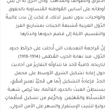
الأعراق والطوائف والمذاهب. وكان أحرى به أنْ يبني
أوطانَه على أساسِ المُواطنة المُتساوية بالحقوق
والواجبات، بدون تمييز. لذلك، لا عَجَبَ إنْ بدت غالبيةُ
الدُوَل العربية مُشبعةَ الجينات بمشاريع الفرز
والتقسيم، الآيلة إلى قضم حدودها واندثارها.
إنَّ مُراجعةَ التعديلات التي أُدخلت على خرائط حدود
الدُوَل، منذ نهاية الحرب العُظمى (1914-1918)
لتاريخه، كافيةٌ لأخذ ما تتداولُه التقاريرُ من أحاديث
حول إعادة تشكيل الشرق الأوسط على محمل
الجدّ. فإعادةُ التشكيل إنَّما هي مُجرَّدُ تعبيرٍ مُنمَّقٍ،
يستبطِنُ العبثَ بالحدود القائمة، بما يُرضي شهيةَ
المُتسلِّط والمُهَيْمِن. وبالرُّغم من تشكيلِ مُنظَّماتٍ
دوليةٍ لتثبيت الإستقرار والسهر على الأمن الدولي،