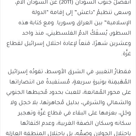
انفصلَ جنوب السودان (2011) عن السودان الأُم،
وسعى تنظيمُ “داعش” إلى إقامة “الدولة
الإسلامية” بين العراق وسوريا. ومع كتابة هذه
السطور، يُسفَكُ الدمُ الفلسطيني، منذ واحد
وعشرين شهرًا، مَنعاً لإعادة احتلال إسرائيل لقطاع
غزَّة.
فقطارُ التغيير، في الشرق الأوسط، تقودُه إسرائيل
المُهَيمِنة بوتيرةٍ سريعةٍ، مُستفيدةً من انتصاراتها
على محور المُمانعة، للعبث بحدود مُحيطها الجنوبي
والشمالي والشرقي، بدليل مُجاهرتها، بلا خجل ولا
وجَلٍ، بعزمها على البقاء في قطاع غزَّة وتهجير
سكانه وسكان الضفة الغربية، وعدم اكتفائها
باحتلال الجولان وضمِّه، بل باحتلال المنطقة العازلة