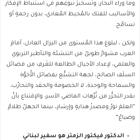
وما وراء البحار، وتسخيرَ نُبوغِهم في استنباط الإفكار
والأساليب للفتك بالمُحيط المُعادي، بدون رحمةٍ أو
تسامُح.
ولكن ، لبلوغ هذا المُستوى من النِزال العادل، أمامَ
العرب مشوارٌ طويلٌ من التنشئة والتأطير التربوي
والعلمي، لإعداد الأجيال الطالعة للغَرفِ من فضائل
السلَف الصالح، لجهة التشبُّع بفضائل الأُخوَّة
والسماحة والوحدة، لا الخصومة والحقد والتحارُب،
بقدر التحرُّر من تُرَّهات الماضي الآسر، والإقتناع بأنَّ
“العلمَ نورٌ ومصدرُ هدايةٍ وإرشادٍ، بينما الجهلُ ظلامٌ
وضياعٌ”.
الدكتور فيكتور الزمتر
هو س
فير لبناني