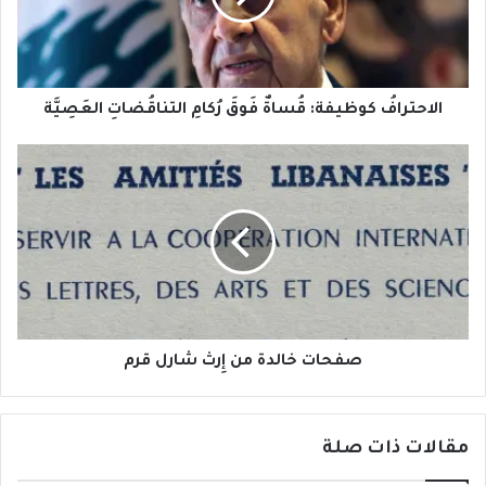
التناقُضاتِ
العَصِيَّة
الاحترافُ كوظيفة: قُساةٌ فَوقَ رُكامِ التناقُضاتِ العَصِيَّة
صفحات
خالدة
من
إِرث
شارل
قرم
صفحات خالدة من إِرث شارل قرم
مقالات ذات صلة