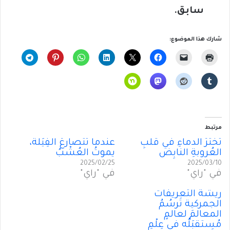
سابق.
شارك هذا الموضوع:
مرتبط
تَخَثُّرُ الدماءِ في قَلبِ
عندما تتصارعُ الفِيَلةُ،
العُروبةِ النابِض
يموتُ العُشْبُ
2025/02/25
2025/03/10
في "رأي"
في "رأي"
ريشةُ التعريفات
الجمركية تَرسُمُ
المعالمَ لعالمٍ
مُستقبَلُه في عِلْمِ