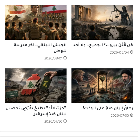
مَن قَتَلَ بيروت؟ الجميع… ولا أحد
الجيش اللبناني… آخر مدرسة
للوطن
2026/08/04
2026/08/01
رهانُ إيران صارَ على الوقت!
“حزبُ الله” يطيحُ بفُرَصِ تحصين
لبنان ضدّ إسرائيل
2026/07/30
2026/07/30