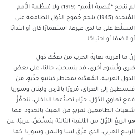
لم تنجح “عُصبةُ الأُمم” (1919) ولا مُنظّمة الأُمم
المُتحدة (1945) بلجم جُموح الدُوَل الطامعة على
التسلُّط على ما لدى غيرها، استعمارًا كان أو انتدابًا
أو قضمًا أو اجتياحًا.
إنَّ ما أفرزته نهايةُ الحرب من تفكُّك دُوَلٍ
كبرى ونُشوء أُخرى، قد ينسحبُ، حاليًا، على بعض
الدول العربية، المُهدَّدة بمخاطر كيانيةٍ جدِّيةٍ، من
فلسطين إلى العراق، مُرورًا بالأردن ولبنان وسوريا.
فمع تهاوي الدُوَل، جرّاء تصدُّعها الداخلي، تتحفَّزُ
شهيات الطامعين لمزيدٍ من العبث بالحدود. فها
هو الربعُ الأوَّلُ من الألفية الثالثة يتمخَّضُ، عربيًا، عن
الربيع العربي، الذي مزَّقَ ليبيا واليمن وسوريا. كما