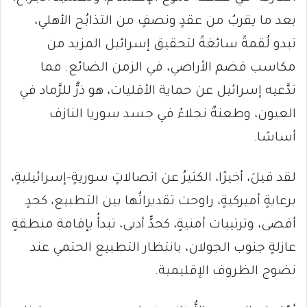
بعد ما يقربُ من عقدٍ ونصفٍ من التذابُح الأهلي،
تبدو لُقمةً سائغةً لتحقيق إسرائيل المزيد من
مكاسب قضم الأراضي، في الزمن الضائع. فما
تدَّعيه إسرائيل عن حماية الأقليات، هو ذرٌّ للرَّماد في
العيون، وطعنةٌ نجلاءُ في جسد سوريا النازف
أساسًا.
لقد قيلَ، أخيرًا، الكثيرُ عن اتصالاتٍ سوريةٍ-إسرائيليةٍ،
برعايةٍ أميركيةٍ، راوحت تقديراتُها بين التطبيع، كحدٍ
أقصى، وترتيبات أمنيةٍ، كحدٍّ أدنى، تبدأُ بإقامة منطقةٍ
عازلةٍ جنوب الجولان، بانتظار التطبيع الحتمي عند
نضوج الظروف الإقليمية.