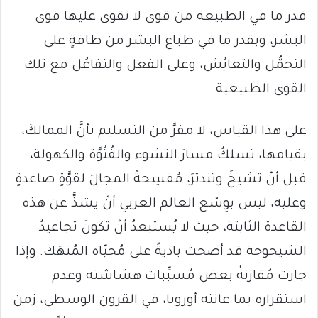
قدر ما في الطبيعة من قوى لا تقوى عليها قوى
البشر، وبقدر ما في طباع البشر من طاقةٍ على
التحمُّل والتعايُش، وعلى الفعل والتفاعُل مع تلك
القوى الطبيعية.
على هذا القياس، لا مفرَّ من التسليم بأنَّ الممالكَ،
بقيامها، تسلكُ مسارَ النشوء والفُتُوَّة والكهولة،
قبل أنْ تشيخَ وتندثرَ، مُفسِحةً المجالَ لقوَّةٍ صاعدةٍ.
وعليه، ليس بوِسْع العالم العربي أنْ يشذَّ عن هذه
القاعدة الثابتة، حيث لا يُستبعدُ أنْ تكونَ تجاعيدُ
الشيخوخة قد أضحت باديةً على مُحيّاه المُنهَك. وإذا
جازت مُقارنةُ بعض مُسبِّبات هشاشته وعدم
استقراره بما عانته أوروبا، في القرون الوسطى، زمن