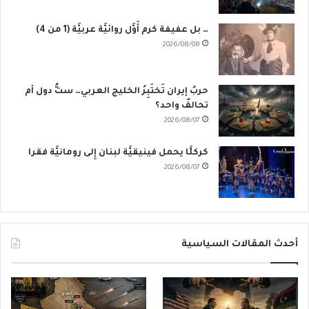
… بل عفيفة كرم أَوَّل روائيَّة عربيَّة (1 من 4)
2026/08/08
حربُ إيران تَختَبِرُ الخليج العربي… ستُّ دول أم
تحالفٌ واحد؟
2026/08/07
كركلَّا يحمل فينيقيَّة لبنان إِلى رومانيَّة فقرا
2026/08/07
أحدث المقالات السياسية