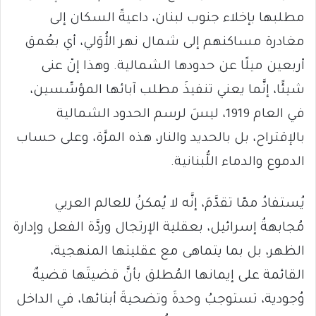
مطلبها بإخلاء جنوب لبنان، داعيةً السكان إلى
مغادرة مساكنهم إلى شمال نهر الأُوَلي، أي بعُمق
أربعين ميلًا عن حدودها الشمالية. وهذا إنْ عنى
شيئًا، إنَّما يعني تنفيذَ مطلب آبائها المؤسِّسين،
في العام 1919، ليسَ لرسم الحدود الشمالية
بالإقتراح، بل بالحديد والنار، هذه المرَّة، وعلى حساب
الدموع والدماء اللُّبنانية.
يُستفادُ ممّا تقدَّمَ، إنَّه لا يُمكنُ للعالم العربي
مُجابهةُ إسرائيل، بعقلية الإرتجال وردَّة الفعل وإدارة
الظهر، بل بما يتماهى مع عقليتها المنهجية،
القائمة على إيمانها المُطلق بأنَّ قضيتَها قضيةٌ
وُجودية، تستوجبُ وحدةَ وتضحيةَ أبنائها، في الداخل