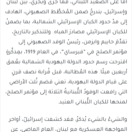
أمّا على الصعيد اللُّبناني، فما جرى ويجري، بين لبنان
وإسرائيل، يندرجُ ضمن المُخطَّط الصهيوني، الهادف
إلى مدّ حدود الكيان الإسرائيلي الشمالية، بما يضمنُ
للكيان الإسرائيلي مصادرَ المياه. وللتذكير بالتاريخ،
تقدَّمَ حاييم وايزمن، رئيسُ الوفد الصهيوني إلى
مؤتمر الصلح في “فيرساي”، في العام 1919، بمِذكَّرةٍ
اقترحت رسم حدود الدولة اليهودية الشمالية بعُمق
أربعين ميلًا. هذه المُطالبة، قبل قُرابة نصف قرنٍ
على قيام الدولة اليهودية، تعني قضم ثُلث الأراضي
التي رافعت الوفودُ اللُّبنانيةُ الثلاثة إلى مؤتمر الصلح،
لمنحها للكيان اللُّبناني العتيد.
والشيءُ بالشيء يُذكرُ، فقد كشفت إسرائيلُ، أواخر
المواجهة العسكرية مع لبنان، العام الماضي، عن