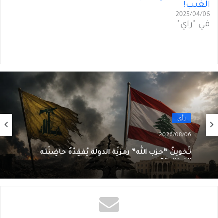
الغَيب!
2025/04/06
في "رأي"
رأي
2026/08/06
تَخوينُ “حزب الله” رمزيَّة الدولة يُفقِدُهُ حاضِنَته
اللبنانية؟