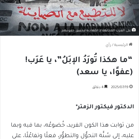
على العرب المجابهة لا المُهادنة لتحقيق حقوقهم.
الرئيسية
/
رأي
“ما هكذا تُورَدُ الإبَلُ”، يا عَرَب!
(عفوًا، يا سعد)
2025/07/19
4 دقائق
الدكتور فيكتور الزمتر*
من ثوابت هذا الكون الفريد، خُضوعُه، بما فيه وبما
عليه، إلى سُنَّة التحوُّل والتطوُّر، فعلًا وتفاعُلًا، على