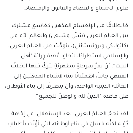
علوم الإجتماع والقضاء والقانون والإقتصاد.
فانطلاقًا من الإنقسام المذهبي كقاسمٍ مشترك
بين العالم العربي (سُنّي وشيعي) والعالم الأوروبي
(كاثوليكي وبروتستانتي)، يتوجَّبُ على العالم العربي،
والإسلامي استطرادًا، لتجاوز عُقدة وِراثة “أهل
البيت”، أنْ يمرَّ بمرحلةٍ مطهريَّةٍ يتركُ فيها الخلافَ
الفقهي جانباً، اطمئنانًا منه لانتماء المذهَبَين إلى
العائلة الدينية الواحدة، وأن ينصرفَ إلى بناء الأوطان،
على قاعدة “الدينُ لله والوطنُ للجميع”.
لقد نجحَ العالمُ العربي، بعد الإستقلال، في إقامة
دُوَله لكنَّه فشلَ في بناء أوطانه، التي لُوِّنَت بأطيافِ