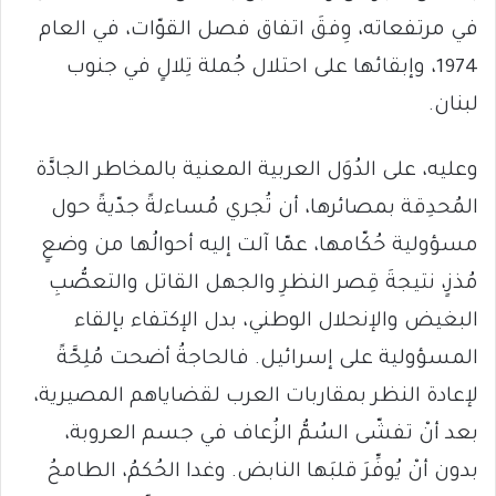
في مرتفعاته، وِفقَ اتفاق فصل القوّات، في العام
1974، وإبقائها على احتلال جُملة تِلالٍ في جنوب
لبنان.
وعليه، على الدُوَل العربية المعنية بالمخاطر الجادَّة
المُحدِقة بمصائرها، أن تُجري مُساءلةً جدّيةً حول
مسؤولية حُكّامها، عمّا آلت إليه أحوالُها من وضعٍ
مُذزٍ، نتيجةَ قِصر النظرِ والجهل القاتل والتعصُّبِ
البغيض والإنحلال الوطني، بدل الإكتفاء بإلقاء
المسؤولية على إسرائيل. فالحاجةُ أضحت مُلِحَّةً
لإعادة النظر بمقاربات العرب لقضاياهم المصيرية،
بعد أنْ تفشّى السُمُّ الزُعاف في جسم العروبة،
بدون أنْ يُوفِّرَ قلبَها النابض. وغدا الحُكمُ، الطامحُ