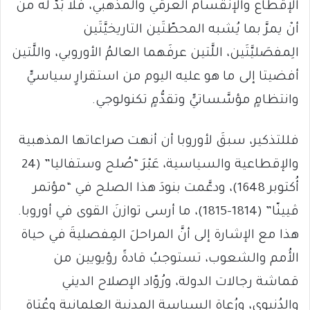
الإقطاع والإنقسام العرقي والمذهبي، فلا بُدَّ له من
أنْ يمرَّ بما يُشبه المحطّتَين التاريخيَّتَين
الِمفصَليَّتَين، اللَّتين عرفَهما العالمُ الأوروبي، واللَّتين
أفضيتا إلى ما هو عليه اليوم من استقرارٍ سياسيٍّ
وانتظامٍ مؤسَّساتيٍّ وتقدُّمٍ تكنولوجي.
فللتذكير، سبقَ لأوروبا أن أنهت صراعاتها المذهبية
والإقطاعية والسياسية، عَبْرَ “صُلح وستفاليا” (24
أُكتوبر 1648)، ودعَّمت بنودَ هذا الصلح في “مؤتمر
ڤيينّا” (1814-1815)، ما أرسى توازنَ القوى في أوروبا.
هذا مع الإشارة إلى أنَّ المراحلَ المِفصليةَ في حياة
الأُمم والشعوب، تستوجبُ قادةً رؤيويين من
قماشة رجالات الدولة، ورُوّاد الإصلاح الديني
والدُنيوي، ورُعاة السياسة المدنية العلمانية وعُتاة