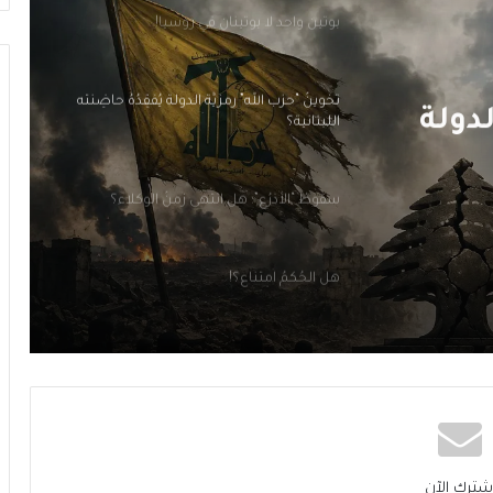
تَخوينُ “حزب الله” رمزيَّة الدولة يُفقِدُهُ حاضِنَته
اللبنانية؟
 زمنُ
سقوطُ “الأذرُع”: هل انتهى زمنُ الوكلاء؟
هل الحُكمُ امتناع؟!
مَن قَتَلَ بيروت؟ الجميع… ولا أحد
بوتين واحد لا بوتينان في روسيا!
تَخوينُ “حزب الله” رمزيَّة الدولة يُفقِدُهُ حاضِنَته
اللبنانية؟
شترك الآن