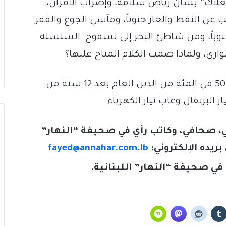
لعلاك” بشأن رياض سلامة، وإضراب الأفران،
ب عن النفط والغاز جنوباً، ومآسي الجوع والفقر
ة جنوباً، ومن شاطئ البحر إلى ىسفوح السلسلة
توارى، ولماذا صمت الكلام المباح عليها؟
لا “كورونا” ولا دولار. الكهرباء هي القضية: 50 في المئة من الدين العام بعد 12 سنة من
، صحافي، وكاتب رأي في صحيفة “النهار”
ريده الإلكتروني:
fayed@annahar.com.lb
في صحيفة “النهار” اللبنانية.