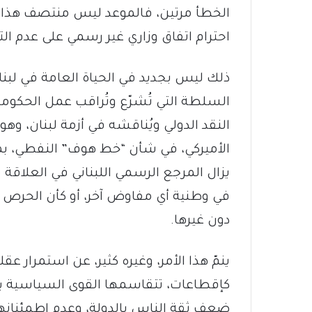
الخطأ مرتين، فالموعد ليس منتصف هذا ا
احترام اتفاق وزاري غير رسمي على عدم ال
ذلك ليس بجديد في الحياة العامة في لبنا
السلطة التي تُشرّع وتُراقب عمل الحكوم
النقد الدولي ويُناقشه في أزمة لبنان، وهو
الأميركي، في شأن “خط هوف” النفطي، بم
يزال المرجع الرسمي اللبناني في العلاقة 
في وطنية أي مفاوض آخر، أو كأن الحرص
دون غيرها.
ينمّ هذا الأمر، وغيره كثير، عن استمرار عق
كإقطاعات، تتقاسمها القوى السياسية باسم
ضعف ثقة الناس بالدولة، وعدم إطمئنانه