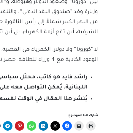
بين “كورونا” وصعود الدولار وهبوطه، و”ا
وزيارة وفد “صندوق النقد الدولي”، والتنقي
من النهر الكبير شمالاً إلى رأس الناقور
الشرقية، أين تقع أزمة الكهرباء، بل أين ت
الوعود الكاذبة مع 4 وزراء للطاقة. حضر تيار البرتقال وغاب تيار الكهرباء.
راشد فايد هو كاتب، محلّل سياسي
اللبنانية.
يُمكن التواصل معه على ب
يُنشر هذا المقال في الوقت نفسه 
شارك هذا الموضوع: