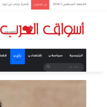
الجمعة, أغسطس 7 2026
الحوثيون في العراق: من
في العناوين
الرئيسية
سياسة
إقتصاد
رأي
قضاي
بحث
عن