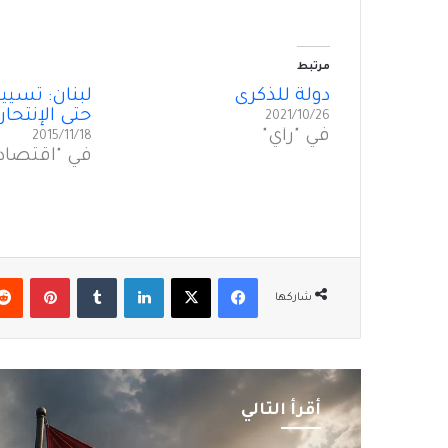
مرتبط
دولةٌ للذكرى
لبنان: تسي
حتى الإنتحار؟
2021/10/26
في "رأي"
2015/11/18
في "اقتصاد
فيسبوك
‫X
لينكدإن
بينتير
شاركها
أقرأ التالي