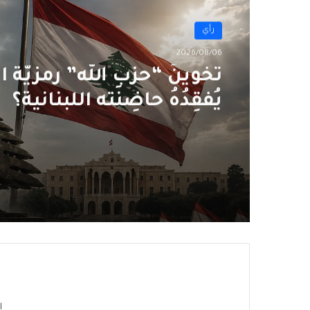
رأي
2026/08/06
سقوطُ “الأذرُع”: هل انتهى
الوكلاء؟
ا