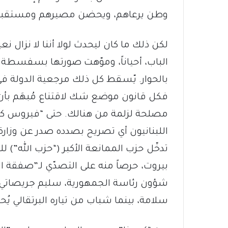
وطن يرعاهم، ويحضن مصيرهم ومستقبل
لكن ذلك ما كان ليحدث لولا أننا لا نزال
الباب، أحياناً، وموّهت صورتها بسفسطة 
بالحوار. يّسقط كل ذلك مرجعية الدولة في ا
فكل قانون موضع شك لاقتناع مُبهَم بأن 
مصلحة لزلمة من هنالك. حتى “فيروس كورون
اللبنانيون أي تصريح بصدده صدر عن وزا
تدخّل حزب الممانعة الأكبر (“حزب الله”)
بيروت، حرصاً منه على التصدّي لـ”صفقة ال
شؤون رئاسة الجمهورية، سليم جريصاتي، 
سلامة، بينما شباب من تياره البرتقالي يُ